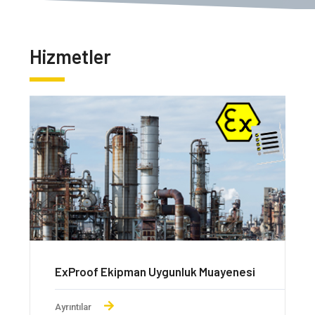
Hizmetler
Proof Ekipman Uygunluk Muayenesi
SEVESO D
ıntılar
Ayrıntılar