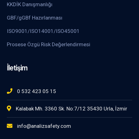
KKDİK Danışmanlığı
GBF/gGBf Hazırlanması
ISO9001/ISO14001/ISO45001
Prosese Özgü Risk Değerlendirmesi
İletişim
0 532 423 05 15
Kalabak Mh. 3360 Sk. No:7/12 35430 Urla, İzmir
info@analizsafety.com