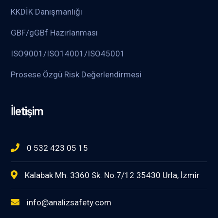
KKDİK Danışmanlığı
GBF/gGBf Hazırlanması
ISO9001/ISO14001/ISO45001
Prosese Özgü Risk Değerlendirmesi
İletişim
0 532 423 05 15
Kalabak Mh. 3360 Sk. No:7/12 35430 Urla, İzmir
info@analizsafety.com