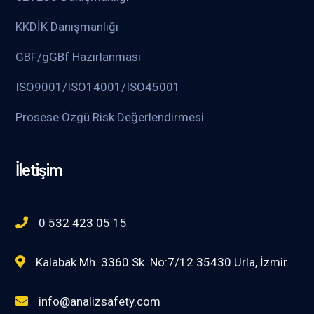
KKDİK Danışmanlığı
GBF/gGBf Hazırlanması
ISO9001/ISO14001/ISO45001
Prosese Özgü Risk Değerlendirmesi
İletişim
0 532 423 05 15
Kalabak Mh. 3360 Sk. No:7/12 35430 Urla, İzmir
info@analizsafety.com